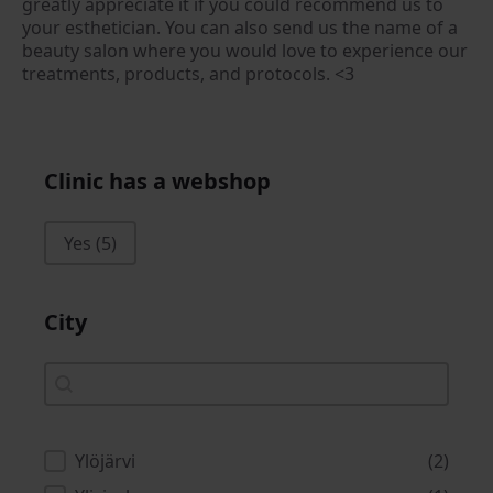
greatly appreciate it if you could recommend us to
your esthetician. You can also send us the name of a
beauty salon where you would love to experience our
treatments, products, and protocols. <3
Clinic has a webshop
Clinic has a webshop
Yes
(5)
City
City
City
Kaupunki Dropdown
Ylöjärvi
(2)