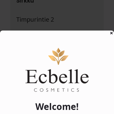
Sirkku
Timpurintie 2
Ilona Kauneus
Kauppakatu 2d
https://www.ilonakauneus.fi
Welcome!