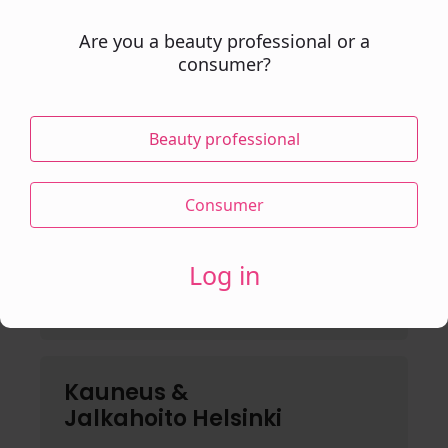
Are you a beauty professional or a
consumer?
Kauneushoitola
Amelie Herttoniemi
Beauty professional
Sahaajankatu 35
Consumer
https://www.kauneusamelie.fi
Log in
Kauneus &
Jalkahoito Helsinki