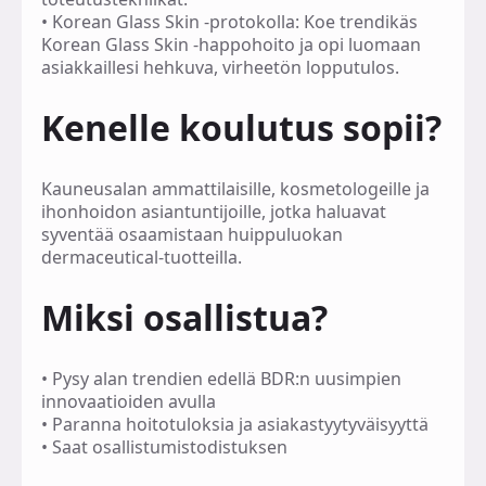
•
Korean Glass Skin -protokolla:
Koe trendikäs
Korean Glass Skin -happohoito ja opi luomaan
asiakkaillesi hehkuva, virheetön lopputulos.
Kenelle koulutus sopii?
Kauneusalan ammattilaisille, kosmetologeille ja
ihonhoidon asiantuntijoille, jotka haluavat
syventää osaamistaan huippuluokan
dermaceutical-tuotteilla.
Miksi osallistua?
•
Pysy alan trendien edellä BDR:n uusimpien
innovaatioiden avulla
• Paranna hoitotuloksia ja asiakastyytyväisyyttä
• Saat osallistumistodistuksen