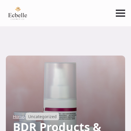
Home
/
Uncategorized
BDR Products &