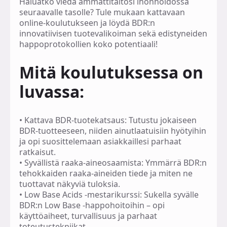
Haluatko viedä ammattitaitosi ihonhoidossa
seuraavalle tasolle? Tule mukaan kattavaan
online-koulutukseen ja löydä BDR:n
innovatiivisen tuotevalikoiman sekä edistyneiden
happoprotokollien koko potentiaali!
Mitä koulutuksessa on
luvassa:
•
Kattava BDR-tuotekatsaus:
Tutustu jokaiseen
BDR-tuotteeseen, niiden ainutlaatuisiin hyötyihin
ja opi suosittelemaan asiakkaillesi parhaat
ratkaisut.
•
Syvällistä raaka-aineosaamista:
Ymmärrä BDR:n
tehokkaiden raaka-aineiden tiede ja miten ne
tuottavat näkyviä tuloksia.
•
Low Base Acids -mestarikurssi:
Sukella syvälle
BDR:n Low Base -happohoitoihin – opi
käyttöaiheet, turvallisuus ja parhaat
toteutustekniikat.