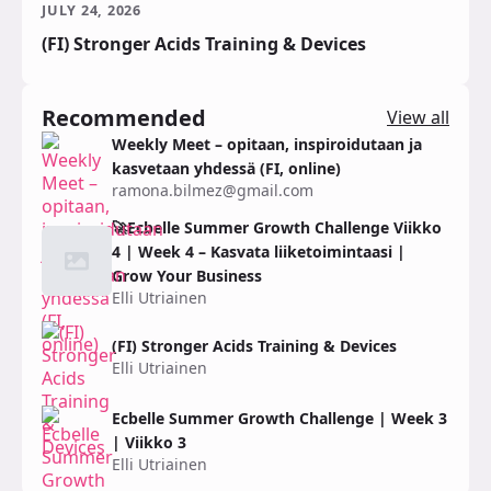
JULY 24, 2026
(FI) Stronger Acids Training & Devices
Recommended
View all
Weekly Meet – opitaan, inspiroidutaan ja
kasvetaan yhdessä (FI, online)
ramona.bilmez@gmail.com
🚀Ecbelle Summer Growth Challenge Viikko
4 | Week 4 – Kasvata liiketoimintaasi |
Grow Your Business
Elli Utriainen
(FI) Stronger Acids Training & Devices
Elli Utriainen
Ecbelle Summer Growth Challenge | Week 3
| Viikko 3
Elli Utriainen