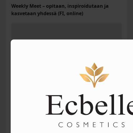
Weekly Meet – opitaan, inspiroidutaan ja
kasvetaan yhdessä (FI, online)