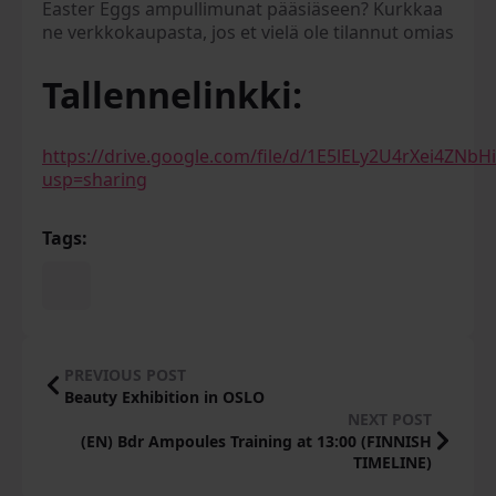
Easter Eggs ampullimunat pääsiäseen? Kurkkaa
ne verkkokaupasta, jos et vielä ole tilannut omias
Tallennelinkki:
https://drive.google.com/file/d/1E5lELy2U4rXei4ZN
usp=sharing
Tags:
PREVIOUS POST
Beauty Exhibition in OSLO
NEXT POST
(EN) Bdr Ampoules Training at 13:00 (FINNISH
TIMELINE)