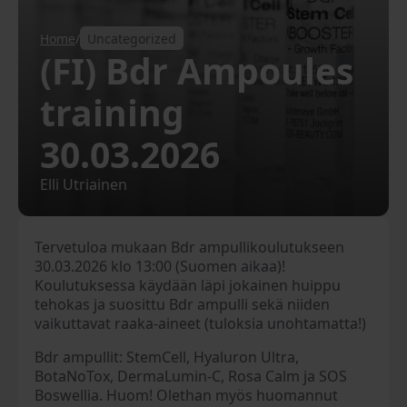
Home
/
Uncategorized
(FI) Bdr Ampoules
training
30.03.2026
Elli Utriainen
Tervetuloa mukaan Bdr ampullikoulutukseen
30.03.2026 klo 13:00 (Suomen aikaa)!
Koulutuksessa käydään läpi jokainen huippu
tehokas ja suosittu Bdr ampulli sekä niiden
vaikuttavat raaka-aineet (tuloksia unohtamatta!)
Bdr ampullit: StemCell, Hyaluron Ultra,
BotaNoTox, DermaLumin-C, Rosa Calm ja SOS
Boswellia. Huom! Olethan myös huomannut