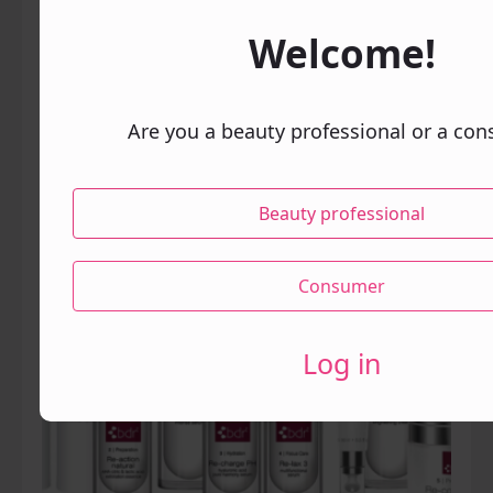
JULY 28, 2026
Welcome!
Ecbelle Summer Growth Challenge Viikko 4
| Week 4 – Kasvata liiketoimintaasi | Grow
Your Business
Are you a beauty professional or a co
Beauty professional
Consumer
Log in